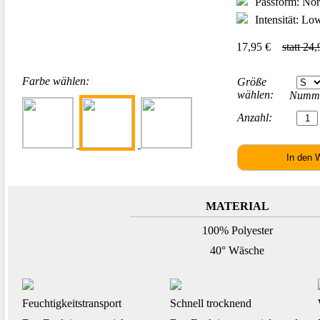
Passform: Norm
Intensität: L
17,95 €
statt 24
Farbe wählen:
Größe
wählen:
Numme
Anzahl:
MATERIAL
100% Polyester
40° Wäsche
Feuchtigkeitstransport
Schnell trocknend